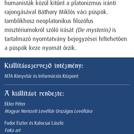
humanisták közül kitűnt a platonizmus iránti
rajongásával Báthory Miklós váci püspök.
Iamblikhosz neoplatonikus filozófus
misztériumokról szóló írását
(De mysteriis)
is
tartalmazó nyomtatvány bejegyzései feltehetően
a püspök keze nyomát őrzik.
Kiállításszervező intézmény:
MTA Könyvtár és Információs Központ
A kiállítást rendezte:
Ekler Péter
Magyar Nemzeti Levéltár Országos Levéltára
Fodor Eszter és Kalocsai László
FoKa art