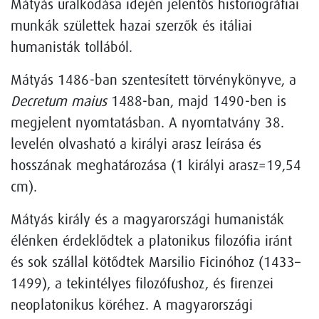
Mátyás uralkodása idején jelentős historiográfiai
munkák születtek hazai szerzők és itáliai
humanisták tollából.
Mátyás 1486-ban szentesített törvénykönyve, a
Decretum maius
1488-ban, majd 1490-ben is
megjelent nyomtatásban. A nyomtatvány 38.
levelén olvasható a királyi arasz leírása és
hosszának meghatározása (1 királyi arasz=19,54
cm).
Mátyás király és a magyarországi humanisták
élénken érdeklődtek a platonikus filozófia iránt
és sok szállal kötődtek Marsilio Ficinóhoz (1433–
1499), a tekintélyes filozófushoz, és firenzei
neoplatonikus köréhez. A magyarországi