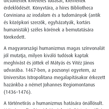
dicsőítették kivételes tudását, kiemelték
érdeklődését. Könyvtára, a híres Bibliotheca
Corviniana az irodalom és a tudományok (antik
és középkori szerzők, egyházatyák, kortárs
humanisták) széles körének a bemutatására
törekedett.
A magyarországi humanizmus magas színvonalát
jól mutatja, milyen kiváló tudósok kaptak
meghívást és jöttek el Mátyás és Vitéz János
udvarába. 1467-ben, a pozsonyi egyetem, az
Universitas Istropolitana megalapításakor érkezett
hazánkba a német Johannes Regiomontanus
(1436–1476).
A történetírás a humanizmus hatására önállósult.