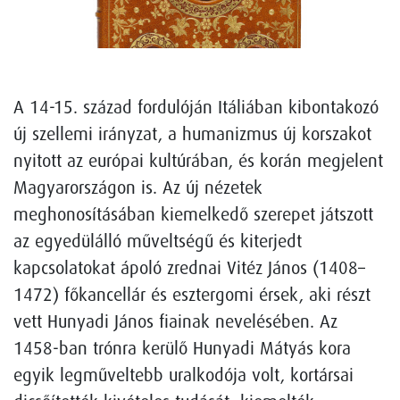
A 14-15. század fordulóján Itáliában kibontakozó
új szellemi irányzat, a humanizmus új korszakot
nyitott az európai kultúrában, és korán megjelent
Magyarországon is. Az új nézetek
meghonosításában kiemelkedő szerepet játszott
az egyedülálló műveltségű és kiterjedt
kapcsolatokat ápoló zrednai Vitéz János (1408–
1472) főkancellár és esztergomi érsek, aki részt
vett Hunyadi János fiainak nevelésében. Az
1458-ban trónra kerülő Hunyadi Mátyás kora
egyik legműveltebb uralkodója volt, kortársai